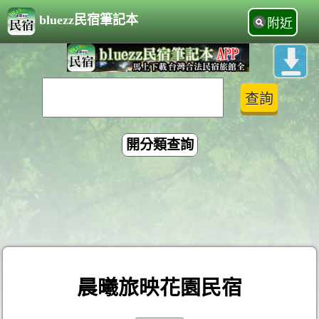
bluezz民宿筆記本
附近
開分類查詢
晨曦旅映花園民宿