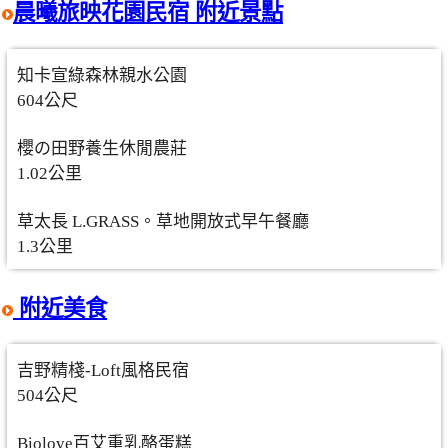
晨曦旅映花園民宿 附近景點
知卡宣綠森林親水公園
604公尺
櫻の田野養生休閒農莊
1.02公里
草太長 L.GRASS。草地開放式早午餐廳
1.3公里
附近美食
吉野精棧-Loft風格民宿
504公尺
Biolove百艾重乳酪蛋糕