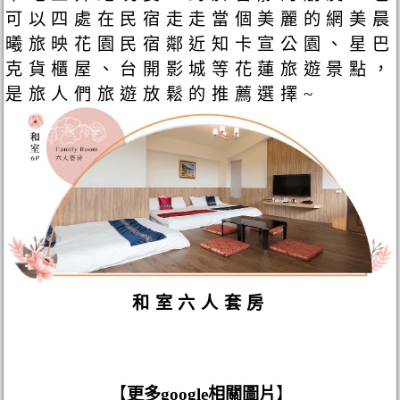
可以四處在民宿走走當個美麗的網美晨
曦旅映花園民宿鄰近知卡宣公園、星巴
克貨櫃屋、台開影城等花蓮旅遊景點，
是旅人們旅遊放鬆的推薦選擇~
和室六人套房
【
更多google相關圖片
】