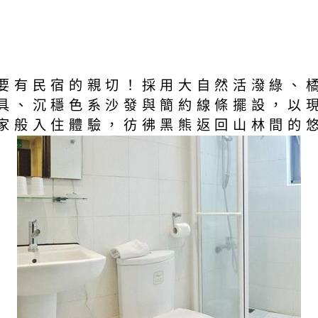
要有民宿的親切！採用大自然活潑綠、
具、沉穩色系沙發與簡約線條擺設，以
家般入住體驗，彷彿黑熊返回山林間的