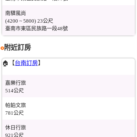
南驛風尚
(4200 ~ 5800) 23公尺
臺南市東區民族路一段48號
附近訂房
🏠【
台南訂房
】
嘉樂行旅
514公尺
帕鉑文旅
781公尺
休日行旅
921公尺