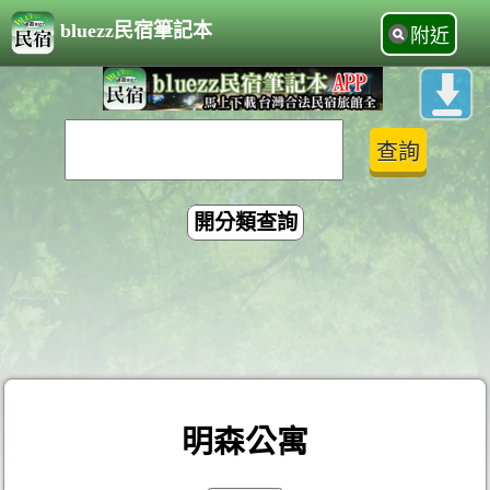
bluezz民宿筆記本
附近
開分類查詢
明森公寓