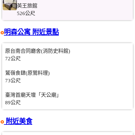
英王旅館
526公尺
明森公寓 附近景點
原台南合同廳舍(消防史料館)
72公尺
鷲嶺食肆(原鶯料理)
73公尺
臺灣首廟天壇「天公廟」
89公尺
附近美食