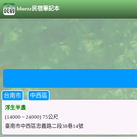
bluezz民宿筆記本
台南市
中西區
浮生半盞
(14000 ~ 24000) 75公尺
臺南市中西區忠義路二段38巷14號