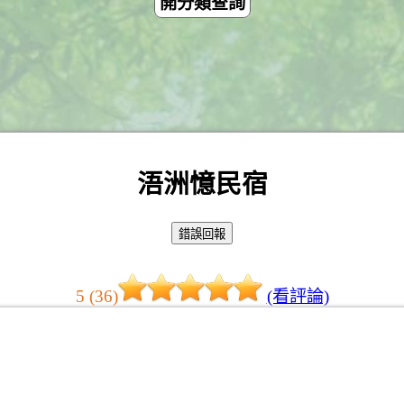
開分類查詢
浯洲憶民宿
5 (36)
(看評論)