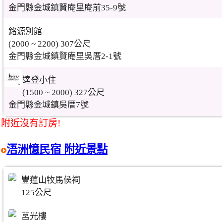
金門縣金城鎮賢庵里庵前35-9號
銘源別館
(2000 ~ 2200) 307公尺
金門縣金城鎮賢庵里吳厝2-1號
達登小住
(1500 ~ 2000) 327公尺
金門縣金城鎮吳厝7號
附近沒有訂房!
浯洲憶民宿 附近景點
豐蓮山牧馬侯祠
125公尺
莒光樓