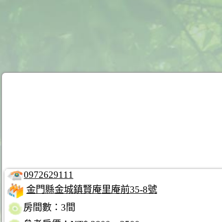
0972629111
金門縣金城鎮賢庵里庵前35-8號
房間數：3間