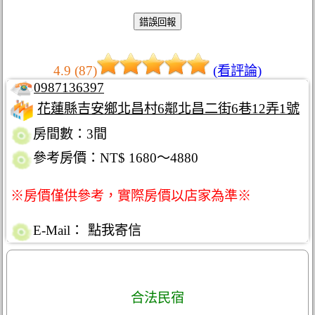
4.9 (87)
(看評論)
0987136397
花蓮縣吉安鄉北昌村6鄰北昌二街6巷12弄1號
房間數：3間
參考房價：NT$ 1680～4880
※房價僅供參考，實際房價以店家為準※
E-Mail：
點我寄信
合法民宿