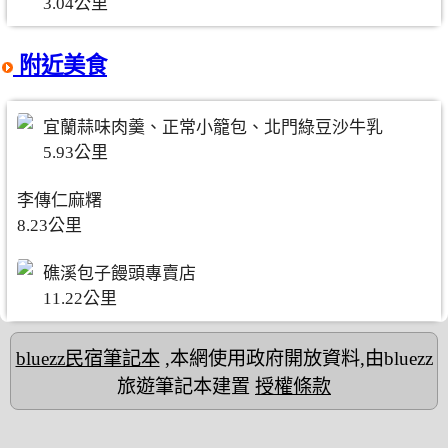
3.04公里
附近美食
宜蘭蒜味肉羹、正常小籠包、北門綠豆沙牛乳
5.93公里
李傳仁麻糬
8.23公里
礁溪包子饅頭專賣店
11.22公里
bluezz民宿筆記本
,本網使用政府開放資料,由bluezz
旅遊筆記本建置
授權條款