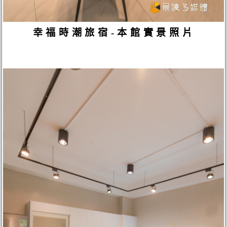
幸福時潮旅宿-本館實景照片