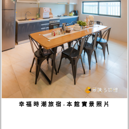
幸福時潮旅宿-本館實景照片