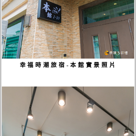
幸福時潮旅宿-本館實景照片