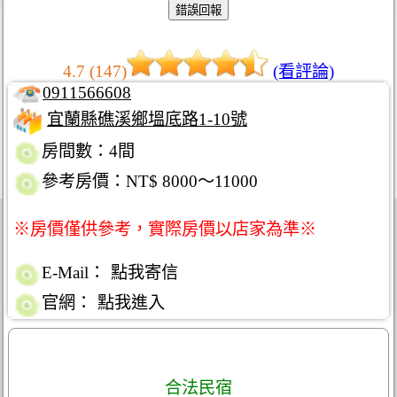
4.7 (147)
(看評論)
0911566608
宜蘭縣礁溪鄉塭底路1-10號
房間數：4間
參考房價：NT$ 8000～11000
※房價僅供參考，實際房價以店家為準※
E-Mail：
點我寄信
官網：
點我進入
合法民宿