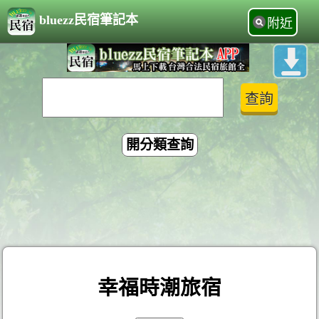
bluezz民宿筆記本
附近
開分類查詢
幸福時潮旅宿