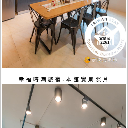
幸福時潮旅宿-本館實景照片