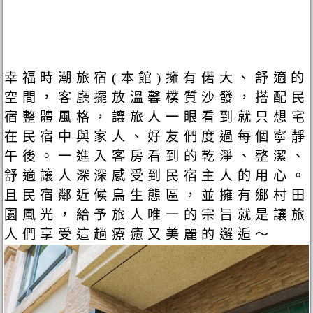
幸福時潮旅宿(本館)擁有偌大、舒適的
空間，客廳擺放溫馨樸質沙發，搭配民
宿整體風格，讓旅人一眼看到就只想宅
在民宿中與家人、好友們度過每個寧靜
午後。一進入客房看到的乾淨、整潔、
舒適讓人深深感受到民宿主人的用心。
且民宿鄰近候鳥生態區，並擁有鄉村田
園風光，給予旅人唯一的宗旨就是讓旅
人們享受這趟療癒又美麗的邂逅～