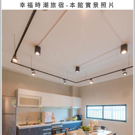
幸福時潮旅宿-本館實景照片