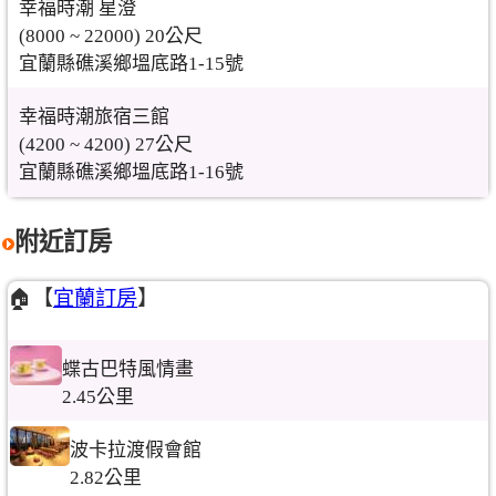
幸福時潮 星澄
(8000 ~ 22000) 20公尺
宜蘭縣礁溪鄉塭底路1-15號
幸福時潮旅宿三館
(4200 ~ 4200) 27公尺
宜蘭縣礁溪鄉塭底路1-16號
附近訂房
🏠【
宜蘭訂房
】
蝶古巴特風情畫
2.45公里
波卡拉渡假會館
2.82公里