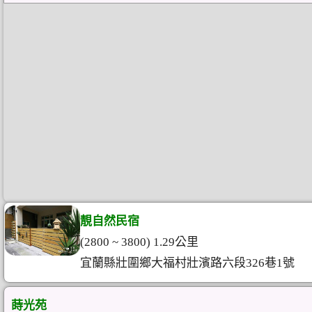
靚自然民宿
(2800 ~ 3800) 1.29公里
宜蘭縣壯圍鄉大福村壯濱路六段326巷1號
蒔光苑