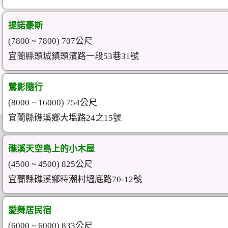
提諾豪斯
(7800 ~ 7800) 707公尺
宜蘭縣頭城鎮頭濱路一段53巷31號
鷺影隨行
(8000 ~ 16000) 754公尺
宜蘭縣礁溪鄉大塭路24之15號
礁溪天空島上的小木屋
(4500 ~ 4500) 825公尺
宜蘭縣礁溪鄉時潮村塭底路70-12號
愛舞居民宿
(6000 ~ 6000) 833公尺