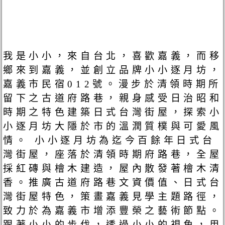
我是小小，來自台北，喜歡嘉義，而移
鄉來到嘉義，並創立品牌小小逐月坊，
嘉義市民宿012號。漫步於清領時期所
留下之古道府路巷，親身感受日治昭和
時期之特色建築日式台灣街屋，探索小
小逐月坊大隱於市的溫潤質樸與可愛風
情。 小小逐月坊為迄今百餘年日式台
灣街屋，座落於清領時期府路巷，全屋
採紅磚與檜木建造，屋內散發著檜木清
香。推廣古道府路巷文資價值、日式台
灣街屋特色，策畫嘉義見學主題路徑，
致力於為嘉義市增添豐榮之藝術節點。
跟著小小的步伐，透過小小的視角，用