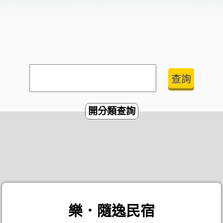
開分類查詢
樂．隨逸民宿