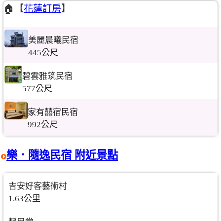
🏠【
花蓮訂房
】
美麗晨曦民宿
445公尺
碧雲雅筑民宿
577公尺
家有囍宿民宿
992公尺
樂．隨逸民宿 附近景點
吉安好客藝術村
1.63公里