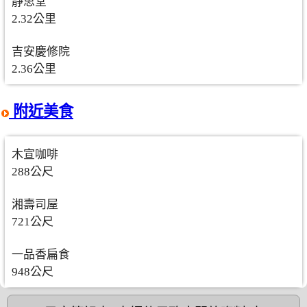
靜思堂
2.32公里
吉安慶修院
2.36公里
附近美食
木宣咖啡
288公尺
湘壽司屋
721公尺
一品香扁食
948公尺