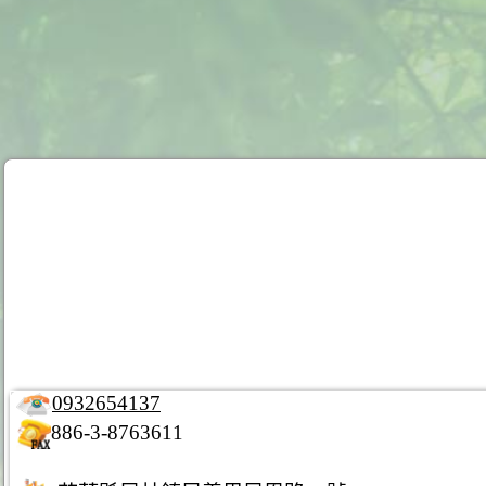
0932654137
886-3-8763611