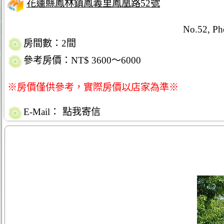
花蓮縣鳳林鎮鳳義里鳳凰路52號
No.52, Ph
房間數：2間
參考房價：NT$ 3600～6000
※房價僅供參考，實際房價以店家為準※
E-Mail：
點我寄信