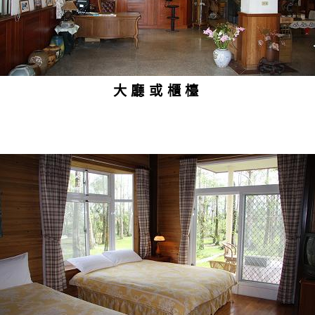
大廳或櫃檯