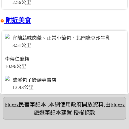
2.56公里
附近美食
宜蘭蒜味肉羹、正常小籠包、北門綠豆沙牛乳
8.51公里
李傳仁麻糬
10.96公里
礁溪包子饅頭專賣店
13.93公里
bluezz民宿筆記本
,本網使用政府開放資料,由bluezz
旅遊筆記本建置
授權條款