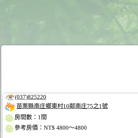
(037)825220
苗栗縣南庄鄉東村10鄰南庄75之1號
房間數：1間
參考房價：NT$ 4800～4800