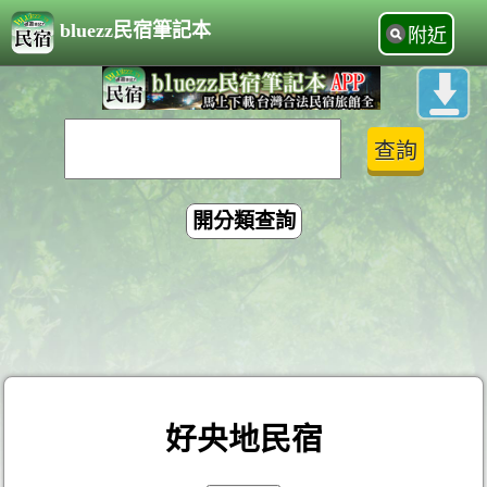
bluezz民宿筆記本
附近
開分類查詢
好央地民宿