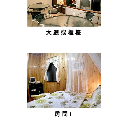
大廳或櫃檯
房間1