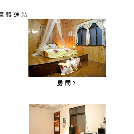
車轉運站
房間2