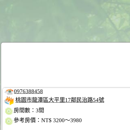
0976388458
桃園市龍潭區大平里17鄰民治路54號
房間數：3間
參考房價：NT$ 3200～3980