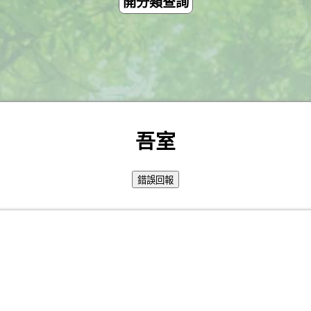
開分類查詢
吾室