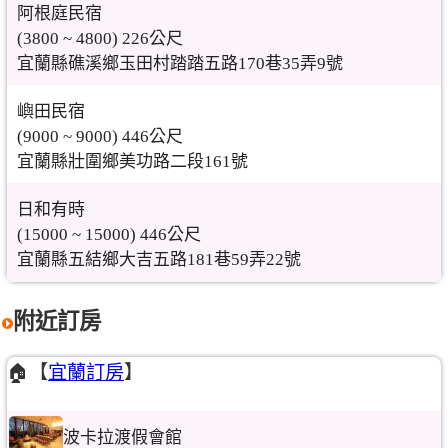
阿根庭民宿
(3800 ~ 4800) 226公尺
宜蘭縣礁溪鄉玉田村踏踏五路170巷35弄9號
嶼田民宿
(9000 ~ 9000) 446公尺
宜蘭縣壯圍鄉美功路二段161號
日和有時
(15000 ~ 15000) 446公尺
宜蘭縣五結鄉大吉五路181巷59弄22號
附近訂房
🏠【
宜蘭訂房
】
波卡拉渡假會館