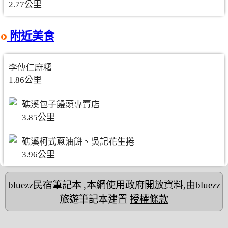
2.77公里
附近美食
李傳仁麻糬
1.86公里
礁溪包子饅頭專賣店
3.85公里
礁溪柯式蔥油餅、吳記花生捲
3.96公里
bluezz民宿筆記本
,本網使用政府開放資料,由bluezz
旅遊筆記本建置
授權條款