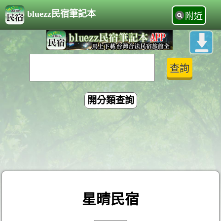
bluezz民宿筆記本
附近
開分類查詢
星晴民宿