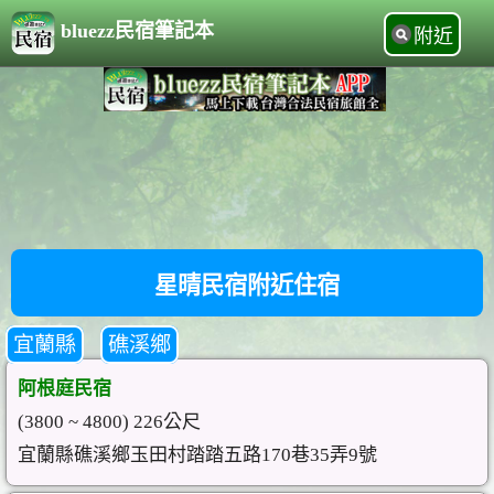
bluezz民宿筆記本
附近
星晴民宿附近住宿
宜蘭縣
礁溪鄉
阿根庭民宿
(3800 ~ 4800) 226公尺
宜蘭縣礁溪鄉玉田村踏踏五路170巷35弄9號