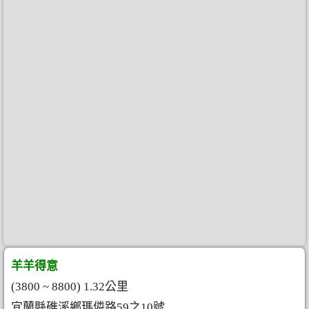
羊羊得意
(3800 ~ 8800) 1.32公里
宜蘭縣礁溪鄉瑪僯路59之10號