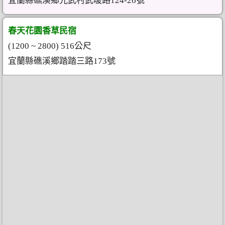
宜蘭縣礁溪鄉光武村武暖路124-26號
春天花園香草民宿
(1200 ~ 2800) 516公尺
宜蘭縣礁溪鄉踏踏三路173號