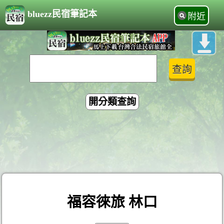
bluezz民宿筆記本
附近
開分類查詢
福容徠旅 林口