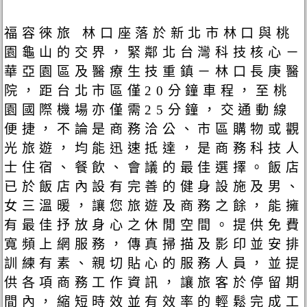
福容徠旅 林口座落於新北市林口與桃
園龜山的交界，緊鄰北台灣科技核心－
華亞園區及醫療生技重鎮－林口長庚醫
院，距台北市區僅20分鐘車程，至桃
園國際機場亦僅需25分鐘，交通動線
便捷，不論是商務洽公、市區購物或觀
光旅遊，均能迅速抵達，是商務科技人
士住宿、餐飲、會議的最佳選擇。飯店
已於飯店內設有完善的健身設施及男、
女三溫暖，讓您旅遊及商務之餘，能擁
有最佳抒放身心之休閒空間。提供免費
寬頻上網服務，傳真掃描及影印並安排
訓練有素、親切貼心的服務人員，並提
供各項商務工作資訊，讓旅客於停留期
間內，縮短時效並有效率的輕鬆完成工