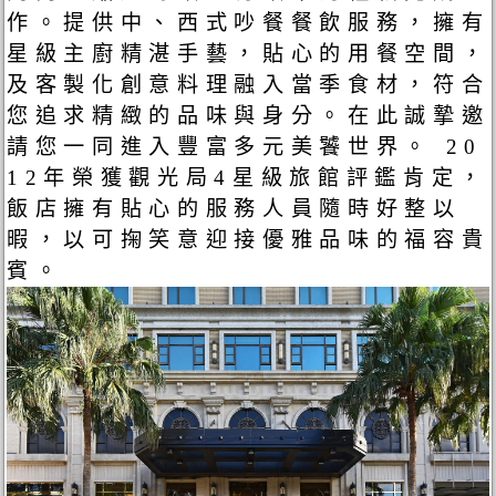
作。提供中、西式吵餐餐飲服務，擁有
星級主廚精湛手藝，貼心的用餐空間，
及客製化創意料理融入當季食材，符合
您追求精緻的品味與身分。在此誠摯邀
請您一同進入豐富多元美饕世界。 20
12年榮獲觀光局4星級旅館評鑑肯定，
飯店擁有貼心的服務人員隨時好整以
暇，以可掬笑意迎接優雅品味的福容貴
賓。