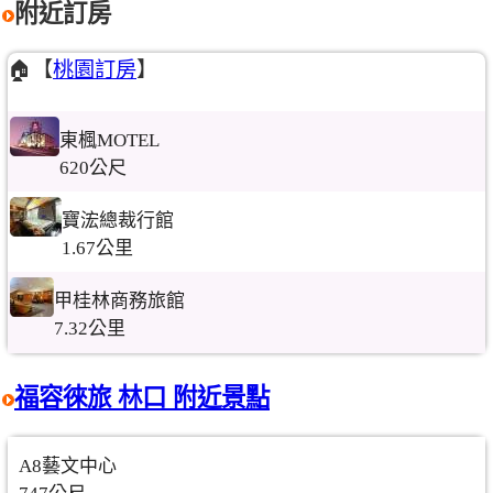
附近訂房
🏠【
桃園訂房
】
東楓MOTEL
620公尺
寶浤總裁行館
1.67公里
甲桂林商務旅館
7.32公里
福容徠旅 林口 附近景點
A8藝文中心