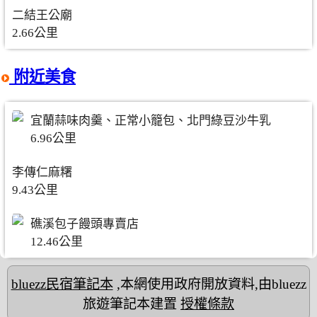
二結王公廟
2.66公里
附近美食
宜蘭蒜味肉羹、正常小籠包、北門綠豆沙牛乳
6.96公里
李傳仁麻糬
9.43公里
礁溪包子饅頭專賣店
12.46公里
bluezz民宿筆記本
,本網使用政府開放資料,由bluezz
旅遊筆記本建置
授權條款