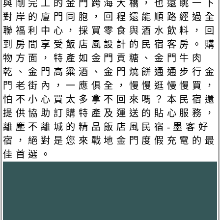
與剛完工的金門跨海大橋，也遠眺一下
對岸的廈門同胞，回程還能順路經過全
聯福利中心，採買零食與酒水飲料，回
到房間享受飯店風設計的民宿客房。購
物方面，特產如金門貢糖、金門牛肉
乾、金門高粱酒、金門燒餅通通步行金
門老街內，一應俱全，慢慢逛慢慢買，
怕不小心買太多拿不回來嗎？本民宿還
提供協助訂購特產及運送的貼心服務，
離塵不離城的精品飯店風民宿-墨客好
宿，絕對是您來戰地金門度假充電的最
佳首選。