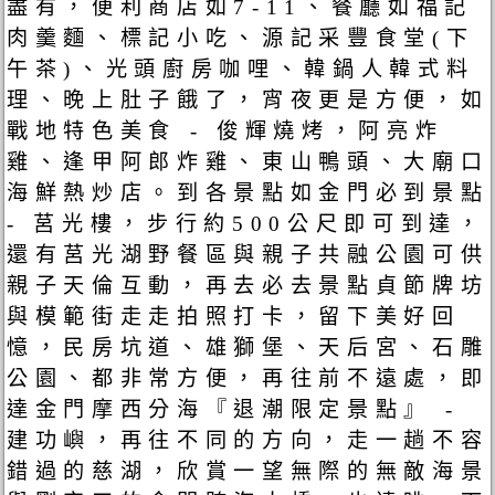
盡有，便利商店如7-11、餐廳如福記
肉羹麵、標記小吃、源記采豐食堂(下
午茶)、光頭廚房咖哩、韓鍋人韓式料
理、晚上肚子餓了，宵夜更是方便，如
戰地特色美食 - 俊輝燒烤，阿亮炸
雞、逢甲阿郎炸雞、東山鴨頭、大廟口
海鮮熱炒店。到各景點如金門必到景點
- 莒光樓，步行約500公尺即可到達，
還有莒光湖野餐區與親子共融公園可供
親子天倫互動，再去必去景點貞節牌坊
與模範街走走拍照打卡，留下美好回
憶，民房坑道、雄獅堡、天后宮、石雕
公園、都非常方便，再往前不遠處，即
達金門摩西分海『退潮限定景點』 -
建功嶼，再往不同的方向，走一趟不容
錯過的慈湖，欣賞一望無際的無敵海景