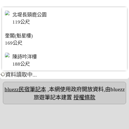
北堤長頸鹿公園
119公尺
奎閣(魁星樓)
169公尺
陳詩吟洋樓
188公尺
資料讀取中...
bluezz民宿筆記本
,本網使用政府開放資料,由bluezz
旅遊筆記本建置
授權條款