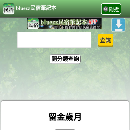
bluezz民宿筆記本
附近
開分類查詢
留金歲月