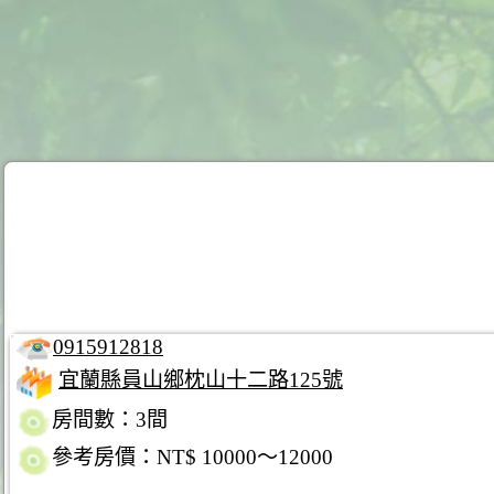
0915912818
宜蘭縣員山鄉枕山十二路125號
房間數：3間
參考房價：NT$ 10000～12000