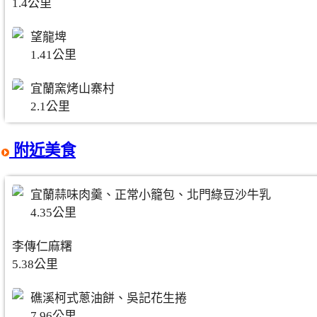
1.4公里
望龍埤
1.41公里
宜蘭窯烤山寨村
2.1公里
附近美食
宜蘭蒜味肉羹、正常小籠包、北門綠豆沙牛乳
4.35公里
李傳仁麻糬
5.38公里
礁溪柯式蔥油餅、吳記花生捲
7.96公里