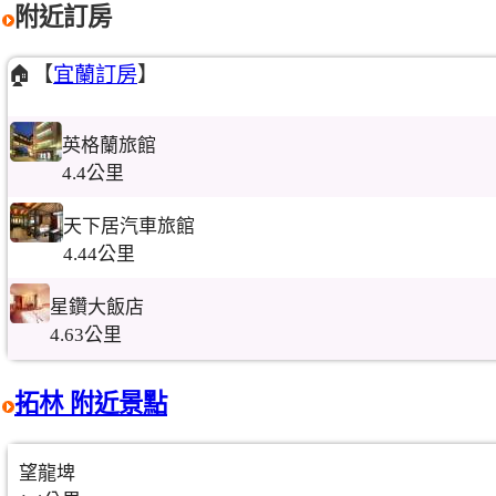
附近訂房
🏠【
宜蘭訂房
】
英格蘭旅館
4.4公里
天下居汽車旅館
4.44公里
星鑽大飯店
4.63公里
拓林 附近景點
望龍埤