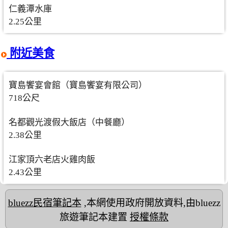
仁義潭水庫
2.25公里
附近美食
寶島饗宴會館（寶島饗宴有限公司）
718公尺
名都觀光渡假大飯店（中餐廳）
2.38公里
江家頂六老店火雞肉飯
2.43公里
bluezz民宿筆記本
,本網使用政府開放資料,由bluezz
旅遊筆記本建置
授權條款