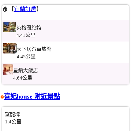
🏠【
宜蘭訂房
】
英格蘭旅館
4.41公里
天下居汽車旅館
4.45公里
星鑽大飯店
4.64公里
喜妃house 附近景點
望龍埤
1.4公里