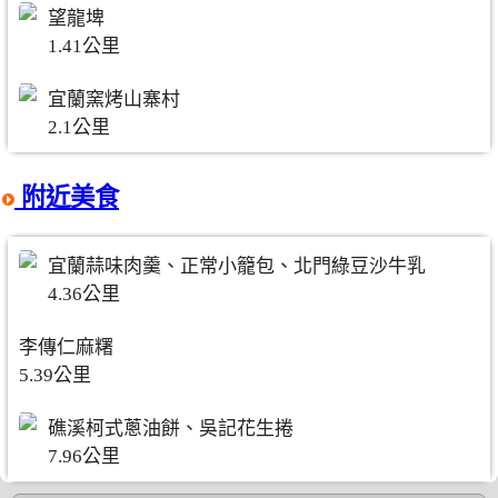
望龍埤
1.41公里
宜蘭窯烤山寨村
2.1公里
附近美食
宜蘭蒜味肉羹、正常小籠包、北門綠豆沙牛乳
4.36公里
李傳仁麻糬
5.39公里
礁溪柯式蔥油餅、吳記花生捲
7.96公里