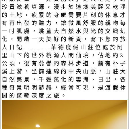
珍貴滋養資源，漫步於這塊美麗又乾淨
的土地，疲累的身軀需要片刻的休息才
有再出發的體力，讓微風舒服的親吻每
一吋肌膚，眺望大自然水與光的交織幻
化，開啟一天美好的新頁，寫下您的旅
人日記........華德度假山莊位處於阿
里山下的世外桃源人間仙境，佔地約3
公頃，後有蓊鬱的森林步道，前有朴子
溪上游，坐擁連綿的中央山脈，山莊大
自然美景，千變萬化的雲海、日出，各
種奇景明明赫赫，經常可現，是渡假休
閒的驚艷深度之旅。