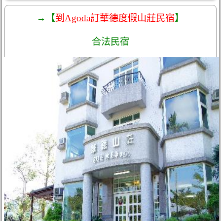
→【
到Agoda訂華德度假山莊民宿
】
合法民宿