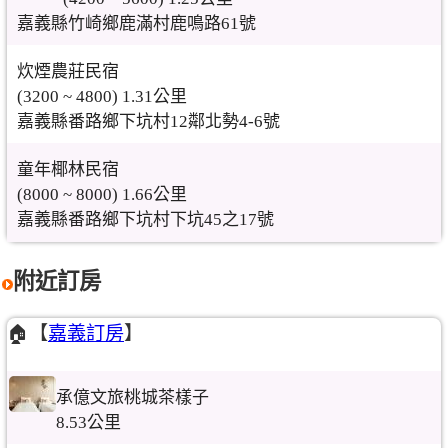
嘉義縣竹崎鄉鹿滿村鹿鳴路61號
炊煙農莊民宿
(3200 ~ 4800) 1.31公里
嘉義縣番路鄉下坑村12鄰北勢4-6號
童年椰林民宿
(8000 ~ 8000) 1.66公里
嘉義縣番路鄉下坑村下坑45之17號
附近訂房
🏠【
嘉義訂房
】
承億文旅桃城茶樣子
8.53公里