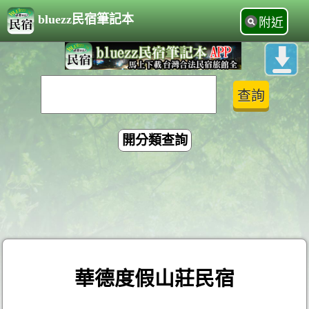
bluezz民宿筆記本
附近
開分類查詢
華德度假山莊民宿