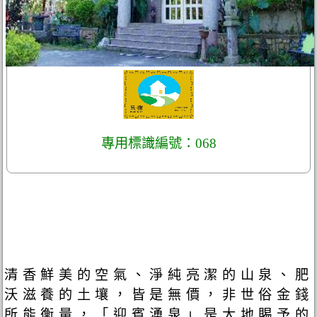
專用標識編號：068
清香鮮美的空氣、淨純亮潔的山泉、肥
沃滋養的土壤，皆是無價，非世俗金錢
所能衡量，「迎賓湧泉」是大地賜予的