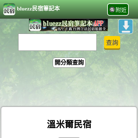
bluezz民宿筆記本
附近
開分類查詢
溫米爾民宿