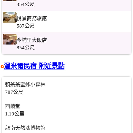
354公尺
悅景商務旅館
587公尺
今埔里大飯店
854公尺
溫米爾民宿 附近景點
賴爺爺蜜蜂小森林
787公尺
西鎮堂
1.19公里
龍南天然漆博物館