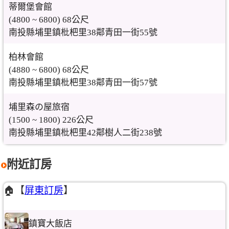
蒂爾堡會館
(4800 ~ 6800) 68公尺
南投縣埔里鎮枇杷里38鄰青田一街55號
柏林會館
(4880 ~ 6800) 68公尺
南投縣埔里鎮枇杷里38鄰青田一街57號
埔里森の屋旅宿
(1500 ~ 1800) 226公尺
南投縣埔里鎮枇杷里42鄰樹人二街238號
附近訂房
🏠【
屏東訂房
】
鎮寶大飯店