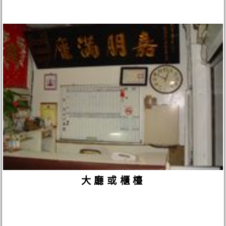
大廳或櫃檯