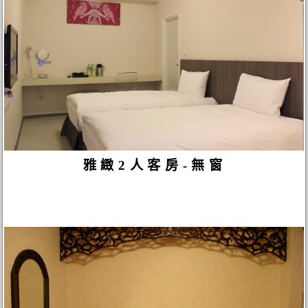
雅緻2人客房-無窗