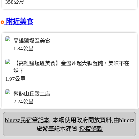
358公尺
附近美食
高雄鹽埕區美食
1.84公里
【高雄鹽埕區美食】金溫州超大顆餛飩，美味不在
話下
1.97公里
微熱山丘駁二店
2.24公里
bluezz民宿筆記本
,本網使用政府開放資料,由bluezz
旅遊筆記本建置
授權條款