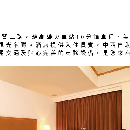
七賢二路，離高雄火車站10分鐘車程、
觀光名勝。酒店提供入住貴賓，中西自
運交通及貼心完善的商務設備，是您來