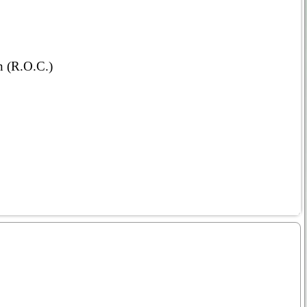
n (R.O.C.)