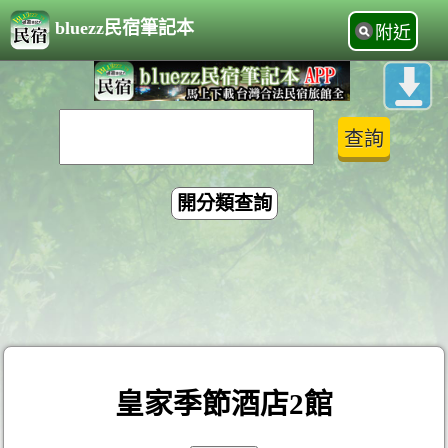
bluezz民宿筆記本
附近
開分類查詢
皇家季節酒店2館