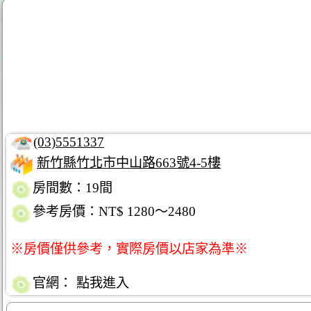
(03)5551337
新竹縣竹北市中山路663號4-5樓
房間數：19間
參考房價：NT$ 1280～2480
※房價僅供參考，實際房價以店家為準※
官網：
點我進入