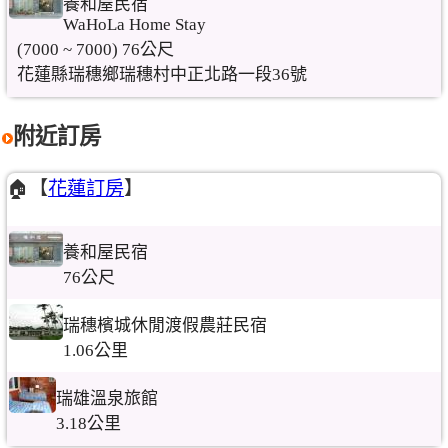
養和屋民宿
WaHoLa Home Stay
(7000 ~ 7000) 76公尺
花蓮縣瑞穗鄉瑞穗村中正北路一段36號
附近訂房
🏠【
花蓮訂房
】
養和屋民宿
76公尺
瑞穗檳城休閒渡假農莊民宿
1.06公里
瑞雄溫泉旅館
3.18公里