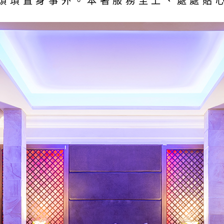
煩瑣置身事外。本著服務至上、處處貼