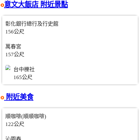
意文大飯店 附近景點
彰化銀行總行及行史館
156公尺
萬春宮
157公尺
台中櫟社
165公尺
附近美食
順咖啡(順順咖啡)
122公尺
沁園春