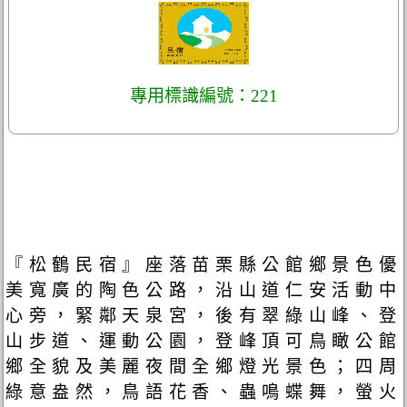
專用標識編號：221
『松鶴民宿』座落苗栗縣公館鄉景色優
美寬廣的陶色公路，沿山道仁安活動中
心旁，緊鄰天泉宮，後有翠綠山峰、登
山步道、運動公園，登峰頂可鳥瞰公館
鄉全貌及美麗夜間全鄉燈光景色；四周
綠意盎然，鳥語花香、蟲鳴蝶舞，螢火