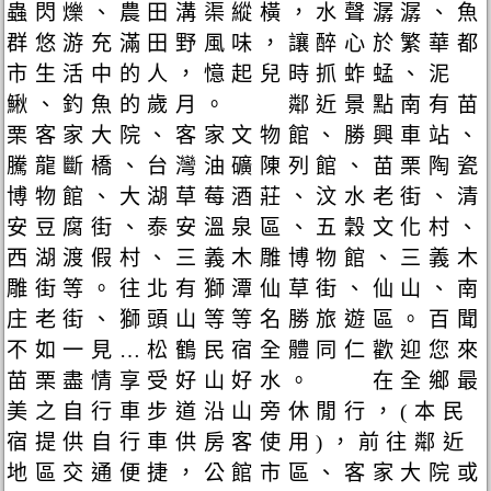
蟲閃爍、農田溝渠縱橫，水聲潺潺、魚
群悠游充滿田野風味，讓醉心於繁華都
市生活中的人，憶起兒時抓蚱蜢、泥
鰍、釣魚的歲月。 鄰近景點南有苗
栗客家大院、客家文物館、勝興車站、
騰龍斷橋、台灣油礦陳列館、苗栗陶瓷
博物館、大湖草莓酒莊、汶水老街、清
安豆腐街、泰安溫泉區、五穀文化村、
西湖渡假村、三義木雕博物館、三義木
雕街等。往北有獅潭仙草街、仙山、南
庄老街、獅頭山等等名勝旅遊區。百聞
不如一見…松鶴民宿全體同仁歡迎您來
苗栗盡情享受好山好水。 在全鄉最
美之自行車步道沿山旁休閒行，(本民
宿提供自行車供房客使用)，前往鄰近
地區交通便捷，公館市區、客家大院或