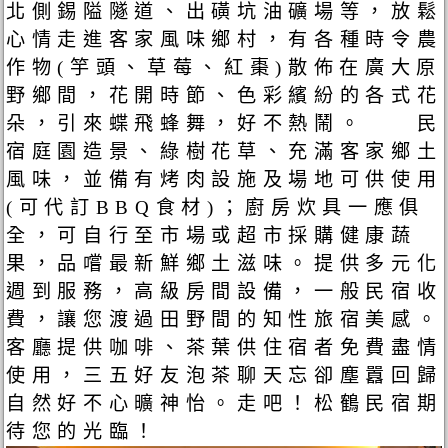
北側錫隘隧道、出磺坑油礦場等，放鬆
心情走進客家風味鄉村，有各種時令農
作物(竽頭、草莓、紅棗)散佈在廣大原
野鄉間，花開時節、色彩繽紛的各式花
朵，引來蝶飛蜂舞，好不熱鬧。 民
宿庭園造景、綠樹花草、充滿客家鄉土
風味，並備有烤肉設施及場地可供使用
(可代訂BBQ食材)；廚房炊具一應俱
全，可自行至市場或超市採購健康蔬
果，品嚐最新鮮鄉土滋味。提供多元化
週到服務，高級房間設備，一般民宿收
費，讓您渡過田野間的知性旅宿美感。
客廳提供咖啡、茶葉供住宿者免費盡情
使用，三五好友泡茶聊天忘卻塵囂回歸
自然好不心曠神怡。走吧！松鶴民宿期
待您的光臨！