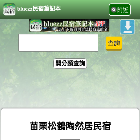
bluezz民宿筆記本
附近
開分類查詢
苗栗松鶴陶然居民宿