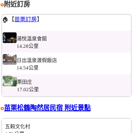
附近訂房
🏠【
苗栗訂房
】
湯悅溫泉會館
14.28公里
日出溫泉渡假飯店
14.54公里
栗田庄
17.02公里
苗栗松鶴陶然居民宿 附近景點
五榖文化村