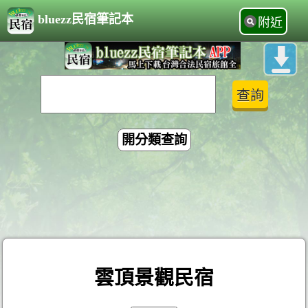
bluezz民宿筆記本
附近
開分類查詢
雲頂景觀民宿