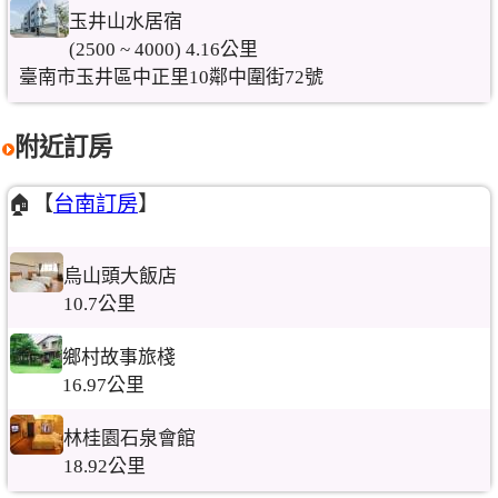
玉井山水居宿
(2500 ~ 4000) 4.16公里
臺南市玉井區中正里10鄰中圍街72號
附近訂房
🏠【
台南訂房
】
烏山頭大飯店
10.7公里
鄉村故事旅棧
16.97公里
林桂園石泉會館
18.92公里