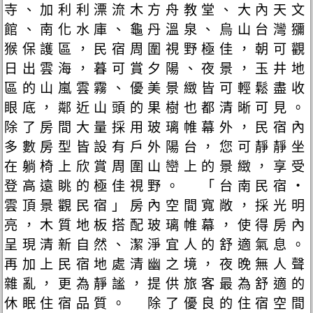
寺、加利利漂流木方舟教堂、大內天文
館、南化水庫、龜丹溫泉、烏山台灣獼
猴保護區，民宿周圍視野極佳，朝可觀
日出雲海，暮可賞夕陽、夜景，玉井地
區的山嵐雲霧、優美景緻皆可輕鬆盡收
眼底，鄰近山頭的果樹也都清晰可見。
除了房間大量採用玻璃帷幕外，民宿內
多數房型皆設有戶外陽台，您可靜靜坐
在躺椅上欣賞周圍山巒上的景緻，享受
登高遠眺的極佳視野。 「台南民宿‧
雲頂景觀民宿」房內空間寬敞，採光明
亮，木質地板搭配玻璃帷幕，使得房內
呈現清新自然、潔淨宜人的舒適氣息。
再加上民宿地處清幽之境，夜晚無人聲
雜亂，更為靜謐，提供旅客最為舒適的
休眠住宿品質。 除了優良的住宿空間