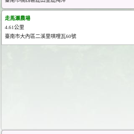
臺南市楠西區鹿田里鹿陶洋
走馬瀨農場
4.61公里
臺南市大內區二溪里唭哩瓦60號