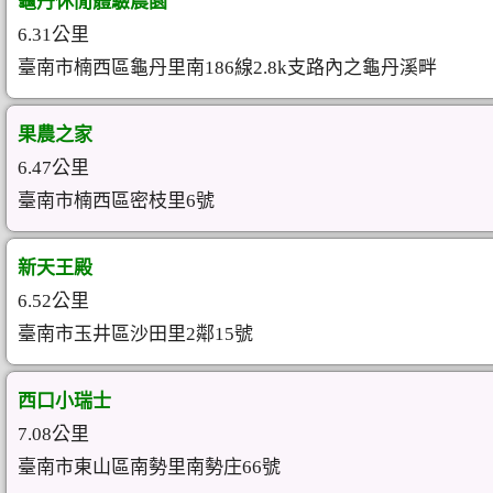
龜丹休閒體驗農園
6.31公里
臺南市楠西區龜丹里南186線2.8k支路內之龜丹溪畔
果農之家
6.47公里
臺南市楠西區密枝里6號
新天王殿
6.52公里
臺南市玉井區沙田里2鄰15號
西口小瑞士
7.08公里
臺南市東山區南勢里南勢庄66號