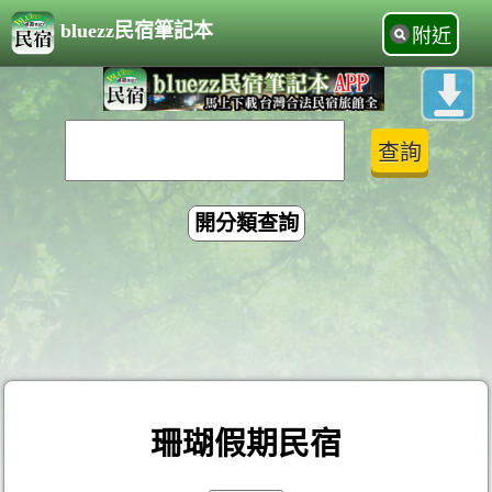
bluezz民宿筆記本
附近
開分類查詢
珊瑚假期民宿