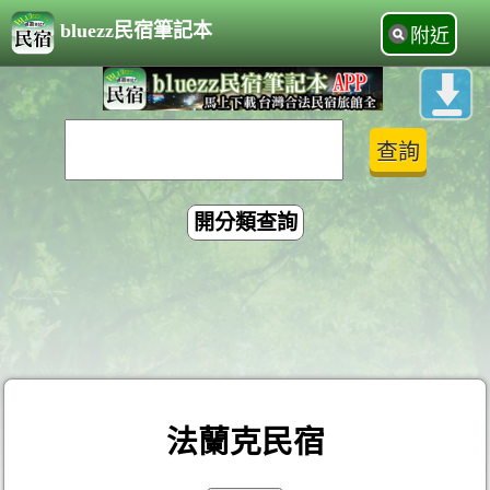
bluezz民宿筆記本
附近
開分類查詢
法蘭克民宿