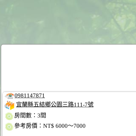
0981147871
宜蘭縣五結鄉公園三路111-7號
房間數：3間
參考房價：NT$ 6000～7000