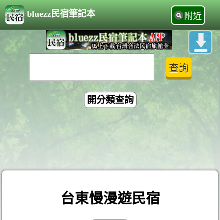
bluezz民宿筆記本
附近
開分類查詢
台東慢漫遊民宿