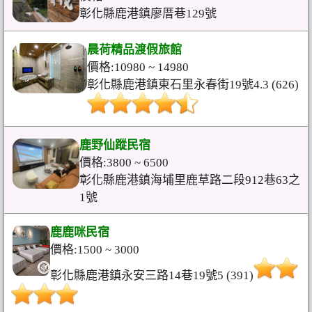
彰化縣鹿港鎮廖厝巷129號
晨荷精品渡假旅館
價格:10980 ~ 14980
彰化縣鹿港鎮東石里永春街19號4.3 (626)
鹿野仙蹤民宿
價格:3800 ~ 6500
彰化縣鹿港鎮海埔里鹿草路二段912巷63之
1號
鹿鹿咪民宿
價格:1500 ~ 3000
彰化縣鹿港鎮永安三路14巷19號5 (391)