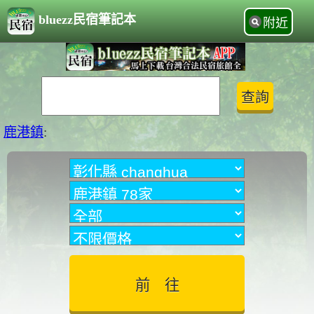
bluezz民宿筆記本
附近
鹿港鎮
: