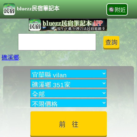
bluezz民宿筆記本
附近
礁溪鄉
: