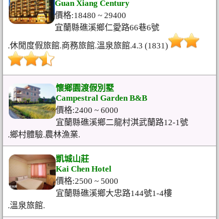
Guan Xiang Century
價格:18480 ~ 29400
宜蘭縣礁溪鄉仁愛路66巷6號
.休閒度假旅館.商務旅館.溫泉旅館.4.3 (1831)
懷鄉園渡假別墅
Campestral Garden B&B
價格:2400 ~ 6000
宜蘭縣礁溪鄉二龍村淇武蘭路12-1號
.鄉村體驗.農林漁業.
凱城山莊
Kai Chen Hotel
價格:2500 ~ 5000
宜蘭縣礁溪鄉大忠路144號1-4樓
.溫泉旅館.