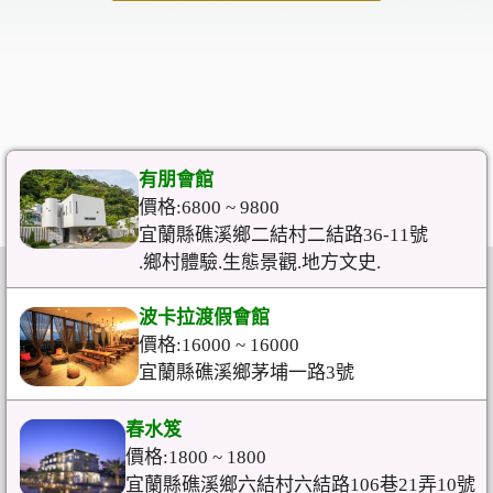
有朋會館
價格:6800 ~ 9800
宜蘭縣礁溪鄉二結村二結路36-11號
.鄉村體驗.生態景觀.地方文史.
波卡拉渡假會館
價格:16000 ~ 16000
宜蘭縣礁溪鄉茅埔一路3號
春水笈
價格:1800 ~ 1800
宜蘭縣礁溪鄉六結村六結路106巷21弄10號