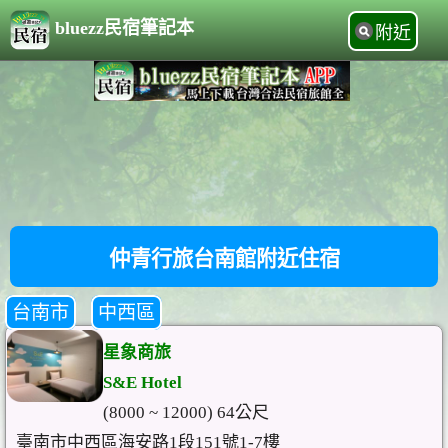
bluezz民宿筆記本
附近
仲青行旅台南館附近住宿
台南市
中西區
星象商旅
S&E Hotel
(8000 ~ 12000) 64公尺
臺南市中西區海安路1段151號1-7樓