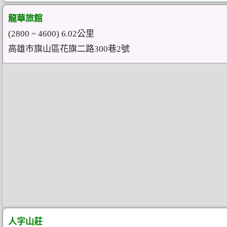
龍華旅館
(2800 ~ 4600) 6.02公里
高雄市旗山區花旗二路300巷2號
人字山莊