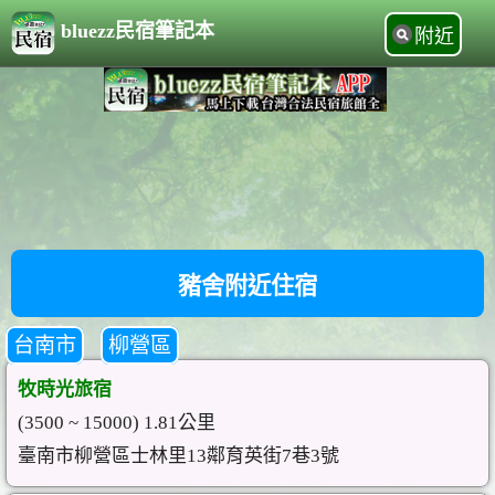
bluezz民宿筆記本
附近
豬舍附近住宿
台南市
柳營區
牧時光旅宿
(3500 ~ 15000) 1.81公里
臺南市柳營區士林里13鄰育英街7巷3號