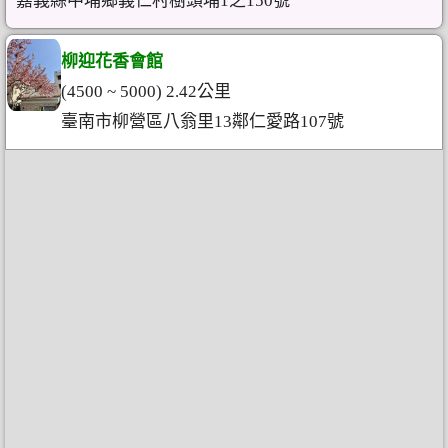
嘉義縣中埔鄉義仁村樹頭埔1之150號
柳迎花香會館
(4500 ~ 5000) 2.42公里
臺南市柳營區八翁里13鄰仁愛路107號