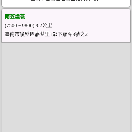
雨笠煙蓑
(7500 ~ 9800) 9.2公里
臺南市後壁區嘉苳里1鄰下茄苳8號之2