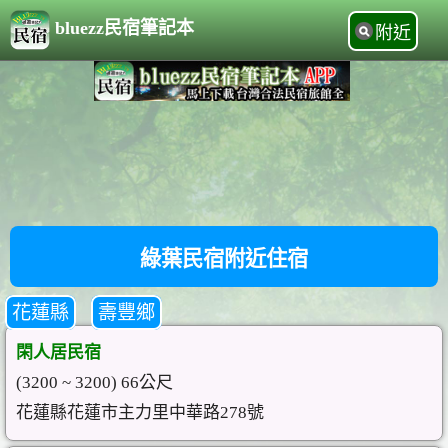
bluezz民宿筆記本
附近
綠葉民宿附近住宿
花蓮縣
壽豐鄉
閑人居民宿
(3200 ~ 3200) 66公尺
花蓮縣花蓮市主力里中華路278號